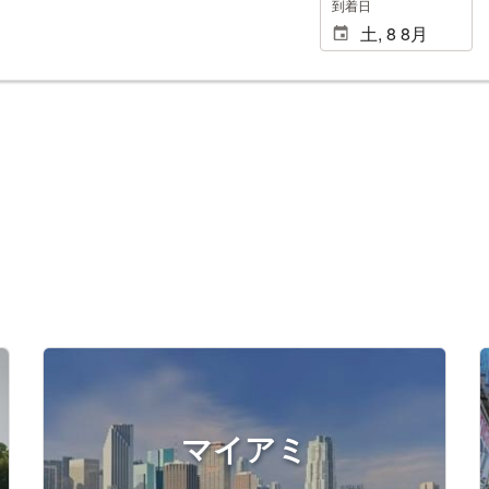
到着日
マイアミ