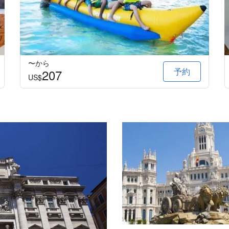
〜から
予約
207
US$