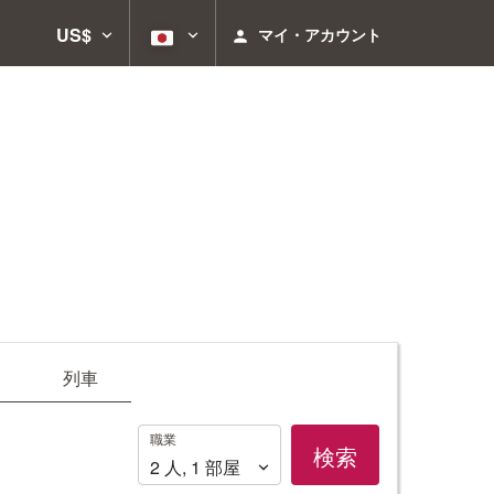
US$
マイ・アカウント
列車
職
職業
検索
業
2
人
,
1
部屋