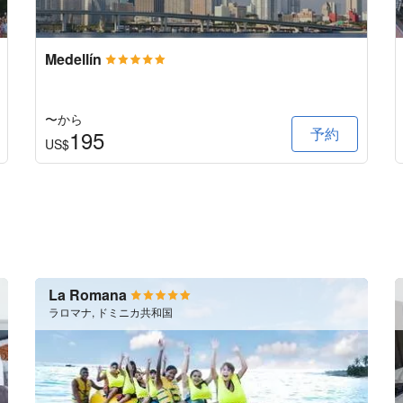
Medellín
〜から
予約
195
US$
La Romana
ラロマナ, ドミニカ共和国