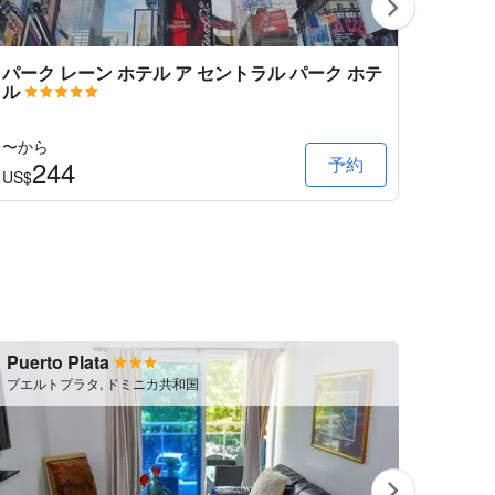
パーク レーン ホテル ア セントラル パーク ホテ
ウェリ
ル
〜から
〜から
予約
244
3
US$
US$
Puerto Plata
Baya
プエルトプラタ, ドミニカ共和国
Bayah