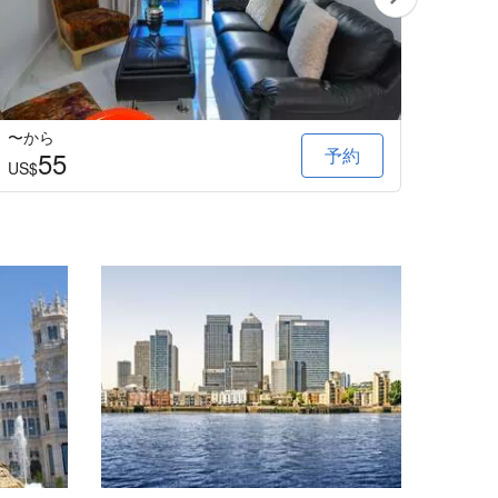
〜から
〜か
予約
55
2
US$
US$