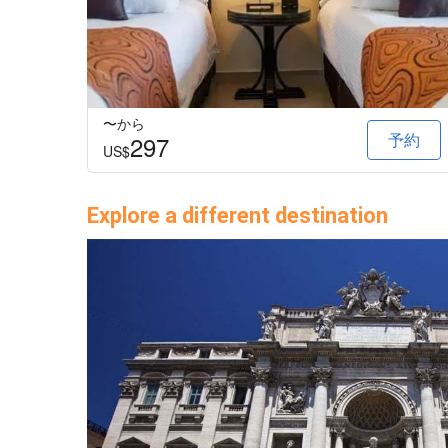
〜から
予約
297
US$
Explore a different destination