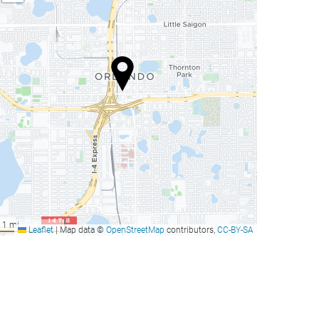
1 mi
Leaflet
|
Map data ©
OpenStreetMap
contributors,
CC-BY-SA