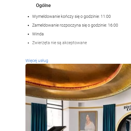
Ogólne
Wymeldowanie kończy się o godzinie: 11:00
Zameldowanie rozpoczyna się o godzinie: 16:00
Winda
Zwierzęta nie są akceptowane
Recepcja
Więcej usług
całodobowa recepcja
przechowalnia bagażu
Centrum biznesowe
Centrum biznesu
Sprzątanie
Pralnia