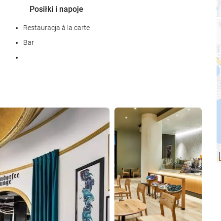
Posiłki i napoje
Restauracja à la carte
Bar
Basen
Zobacz 25 zdjęć
Basen
internet
Bezpłatne Wi-Fi
Wellness
Spa