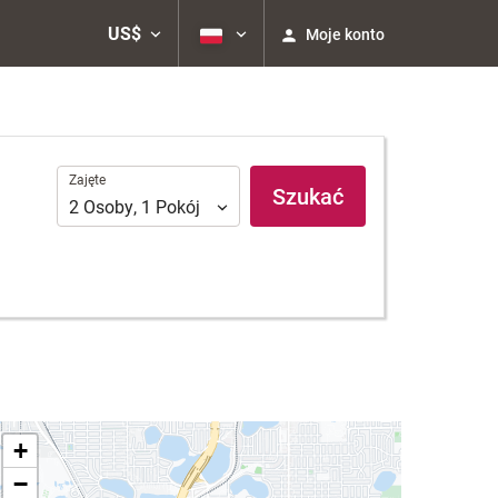
US$
Moje konto
Zajęte
Zajęte
Szukać
2
Osoby
,
1
Pokój
+
−