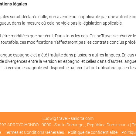
entions légales
les serait déclarée nulle, non avenue ou inapplicable par une autorité com
gueur, dans la mesure où cela ne viole pas la législation applicable.
être modifiées que par écrit. Dans tous les cas, OnlineTravel se réserve 
; toutefois, ces modifications n'affecteront pas les contrats conclus pré
langue espagnole et a été traduite dans plusieurs autres langues. En cas de
 de divergences entre la version en espagnol et celles dans d'autres langue
. La version espagnole est disponible par écrit à tout utilisateur qui en fe
Ludwig travel - salidita.com
92 ARROYO HONDO - 0000 - Santo Domingo, , República Dominicana | T
e
Termes et Conditions Générales
Politique de confidentialité
Politiq