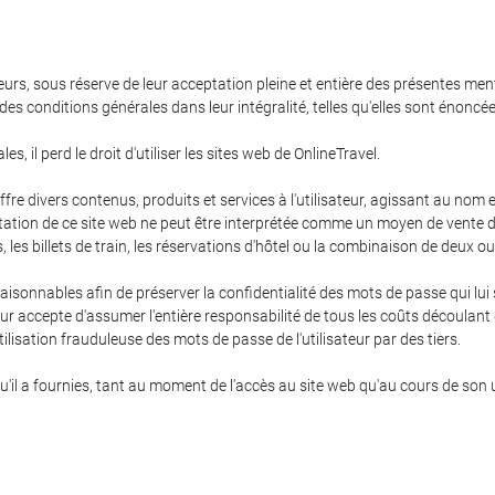
teurs, sous réserve de leur acceptation pleine et entière des présentes ment
 des conditions générales dans leur intégralité, telles qu'elles sont énonc
s, il perd le droit d'utiliser les sites web de OnlineTravel.
 offre divers contenus, produits et services à l'utilisateur, agissant au no
oitation de ce site web ne peut être interprétée comme un moyen de vente d
res, les billets de train, les réservations d'hôtel ou la combinaison de deux o
 raisonnables afin de préserver la confidentialité des mots de passe qui lu
ur accepte d'assumer l'entière responsabilité de tous les coûts découlant de
ilisation frauduleuse des mots de passe de l'utilisateur par des tiers.
qu'il a fournies, tant au moment de l'accès au site web qu'au cours de son u