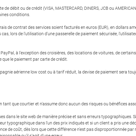
ne carte de débit ou de crédit (VISA, MASTERCARD, DINERS, JCB ou AMERICA
ines conditions.
frais de contrat des services soient facturés en euros (EUR), en dollars amé
as, lors de l'utilisation d'une passerelle de paiement sécurisée, l'utilisate
ayPal, à l'exception des croisières, des locations de voitures, de certains
 que le paiement par carte de crédit.
ie aérienne low cost ou à tarif réduit, la devise de paiement sera toujours
en tant que courtier et n'assume donc aucun des risques ou bénéfices ass
ues dans le site web de manière précise et sans erreurs typographiques. Si
ur typographique dans l'un des prix indiqués et si un client a pris une déc
ence de coût, dès lors que cette différence n'est pas disproportionnée pa
isonnable qu'il s'agit d'une erreur.