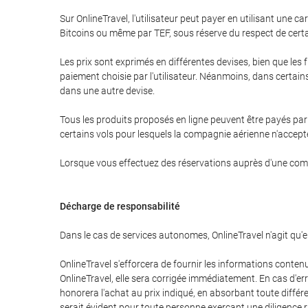
Sur OnlineTravel, l'utilisateur peut payer en utilisant u
Bitcoins ou même par TEF, sous réserve du respect de certa
Les prix sont exprimés en différentes devises, bien que les 
paiement choisie par l'utilisateur. Néanmoins, dans certains c
dans une autre devise.
Tous les produits proposés en ligne peuvent être payés par P
certains vols pour lesquels la compagnie aérienne n'accepte
Lorsque vous effectuez des réservations auprès d'une compagn
Décharge de responsabilité
Dans le cas de services autonomes, OnlineTravel n'agit qu'
OnlineTravel s'efforcera de fournir les informations conten
OnlineTravel, elle sera corrigée immédiatement. En cas d'erre
honorera l'achat au prix indiqué, en absorbant toute différ
serait évident pour toute personne exerçant une diligence ra