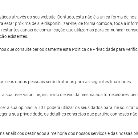
rísticos através do seu website. Contudo, esta não é a única forma de no
ara estar próxima de si e disponibilizar-lhe, de forma cómoda, toda a in
os restantes canais de comunicação que utilizamos para comunicar consigo
ção existentes.
e consulte periodicamente esta Política de Privacidade para verificar
s seus dados pessoais serão tratados para as seguintes finalidades:
ir a sua reserva online, incluindo o envio da mesma aos fornecedores, be
cer a sua opinião, a TGT poderá utilizar os seus dados para lhe solicita
ger a sua privacidade, os detalhes concretos que partilhe connosco nã
s analíticos destinados à melhoria dos nossos serviços e das nossas pl