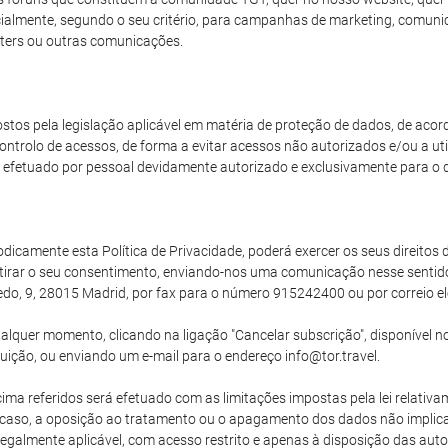
arcialmente, segundo o seu critério, para campanhas de marketing, comun
ters ou outras comunicações.
stos pela legislação aplicável em matéria de proteção de dados, de aco
ntrolo de acessos, de forma a evitar acessos não autorizados e/ou a uti
efetuado por pessoal devidamente autorizado e exclusivamente para o 
camente esta Política de Privacidade, poderá exercer os seus direitos de
tirar o seu consentimento, enviando-nos uma comunicação nesse senti
edo, 9, 28015 Madrid, por fax para o número 915242400 ou por correio el
lquer momento, clicando na ligação "Cancelar subscrição", disponível no
buição, ou enviando um e-mail para o endereço info@tor.travel.
ma referidos será efetuado com as limitações impostas pela lei relativam
uer caso, a oposição ao tratamento ou o apagamento dos dados não implic
egalmente aplicável, com acesso restrito e apenas à disposição das auto