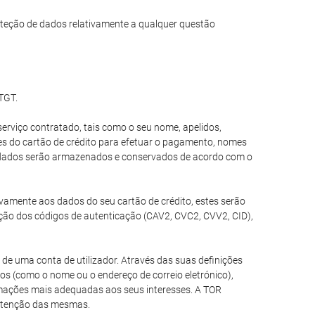
teção de dados relativamente a qualquer questão
 TGT.
erviço contratado, tais como o seu nome, apelidos,
ões do cartão de crédito para efetuar o pagamento, nomes
es dados serão armazenados e conservados de acordo com o
tivamente aos dados do seu cartão de crédito, estes serão
ção dos códigos de autenticação (CAV2, CVC2, CVV2, CID),
de uma conta de utilizador. Através das suas definições
ios (como o nome ou o endereço de correio eletrónico),
ormações mais adequadas aos seus interesses. A TOR
nutenção das mesmas.