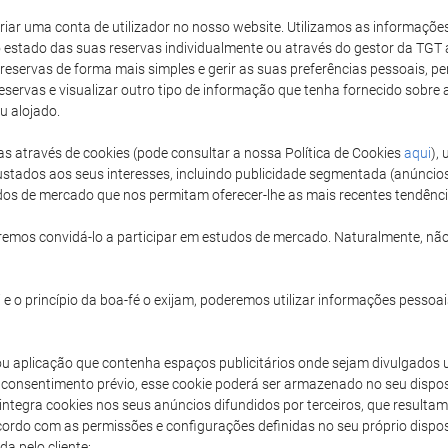
 criar uma conta de utilizador no nosso website. Utilizamos as informaçõ
 estado das suas reservas individualmente ou através do gestor da TGT a
 reservas de forma mais simples e gerir as suas preferências pessoais, perm
reservas e visualizar outro tipo de informação que tenha fornecido sobr
u alojado.
as através de cookies (pode consultar a nossa Política de Cookies
aqui
),
stados aos seus interesses, incluindo publicidade segmentada (anúncio
udos de mercado que nos permitam oferecer-lhe as mais recentes tendênc
emos convidá-lo a participar em estudos de mercado. Naturalmente, não
e o princípio da boa-fé o exijam, poderemos utilizar informações pessoais
ou aplicação que contenha espaços publicitários onde sejam divulgados 
consentimento prévio, esse cookie poderá ser armazenado no seu dispos
T integra cookies nos seus anúncios difundidos por terceiros, que result
acordo com as permissões e configurações definidas no seu próprio disp
a pelo cliente: