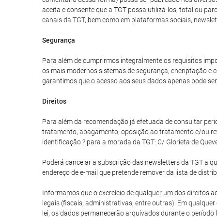
aceita e consente que a TGT possa utilizá-los, total ou p
canais da TGT, bem como em plataformas sociais, newslet
Segurança
Para além de cumprirmos integralmente os requisitos impo
os mais modernos sistemas de segurança, encriptação e co
garantimos que o acesso aos seus dados apenas pode ser 
Direitos
Para além da recomendação já efetuada de consultar periodi
tratamento, apagamento, oposição ao tratamento e/ou re
identificação ? para a morada da TGT: C/ Glorieta de Quev
Poderá cancelar a subscrição das newsletters da TGT a qua
endereço de e-mail que pretende remover da lista de distri
Informamos que o exercício de qualquer um dos direitos aci
legais (fiscais, administrativas, entre outras). Em qualq
lei, os dados permanecerão arquivados durante o período l