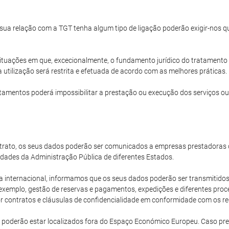
a sua relação com a TGT tenha algum tipo de ligação poderão exigir-nos
ituações em que, excecionalmente, o fundamento jurídico do tratamento 
 utilização será restrita e efetuada de acordo com as melhores práticas.
amentos poderá impossibilitar a prestação ou execução dos serviços ou
rato, os seus dados poderão ser comunicados a empresas prestadoras d
dades da Administração Pública de diferentes Estados.
ternacional, informamos que os seus dados poderão ser transmitidos 
xemplo, gestão de reservas e pagamentos, expedições e diferentes proce
 contratos e cláusulas de confidencialidade em conformidade com os req
 poderão estar localizados fora do Espaço Económico Europeu. Caso pr