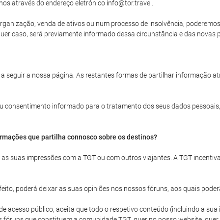
nos através do endereço eletrónico info@tor.travel.
rganização, venda de ativos ou num processo de insolvência, poderemos ve
uer caso, será previamente informado dessa circunstância e das novas po
 a seguir a nossa página. As restantes formas de partilhar informação a
 seu consentimento informado para o tratamento dos seus dados pessoais,
ormações que partilha connosco sobre os destinos?
ar as suas impressões com a TGT ou com outros viajantes. A TGT incentiv
ito, poderá deixar as suas opiniões nos nossos fóruns, aos quais poder
acesso público, aceita que todo o respetivo conteúdo (incluindo a sua id
s fóruns que constituem a comunidade TGT, quer no nosso website, quer