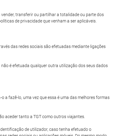
nder, transferir ou partilhar a totalidade ou parte dos
líticas de privacidade que venham a ser aplicáveis.
través das redes sociais são efetuadas mediante ligações
 não é efetuada qualquer outra utilização dos seus dados
a-o a fazê-lo, uma vez que essa é uma das melhores formas
ão aceder tanto a TGT como outros viajantes.
entificação de utilizador, caso tenha efetuado o
 nas redes sociais ou aplicações móveis. Do mesmo modo,