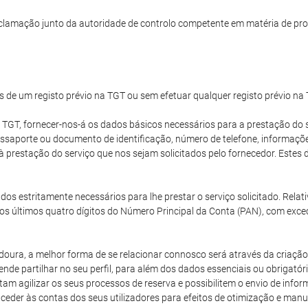
clamação junto da autoridade de controlo competente em matéria de pro
s de um registo prévio na TGT ou sem efetuar qualquer registo prévio na
 TGT, fornecer-nos-á os dados básicos necessários para a prestação do s
passaporte ou documento de identificação, número de telefone, informaç
 à prestação do serviço que nos sejam solicitados pelo fornecedor. Est
dos estritamente necessários para lhe prestar o serviço solicitado. Rela
os últimos quatro dígitos do Número Principal da Conta (PAN), com exce
oura, a melhor forma de se relacionar connosco será através da criação 
nde partilhar no seu perfil, para além dos dados essenciais ou obrigatór
m agilizar os seus processos de reserva e possibilitem o envio de inf
aceder às contas dos seus utilizadores para efeitos de otimização e ma