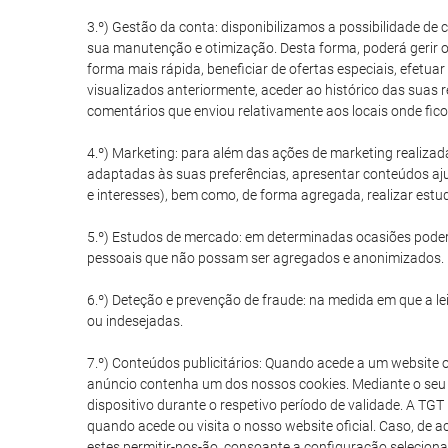
3.º) Gestão da conta: disponibilizamos a possibilidade de
sua manutenção e otimização. Desta forma, poderá gerir o
forma mais rápida, beneficiar de ofertas especiais, efetuar
visualizados anteriormente, aceder ao histórico das suas 
comentários que enviou relativamente aos locais onde fico
4.º) Marketing: para além das ações de marketing realizad
adaptadas às suas preferências, apresentar conteúdos aju
e interesses), bem como, de forma agregada, realizar est
5.º) Estudos de mercado: em determinadas ocasiões poder
pessoais que não possam ser agregados e anonimizados.
6.º) Deteção e prevenção de fraude: na medida em que a lei 
ou indesejadas.
7.º) Conteúdos publicitários: Quando acede a um website 
anúncio contenha um dos nossos cookies. Mediante o seu 
dispositivo durante o respetivo período de validade. A TG
quando acede ou visita o nosso website oficial. Caso, de 
estes permitir-nos-ão, consoante a configuração selecionad