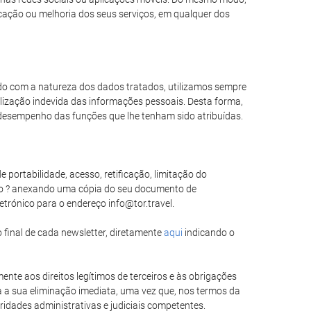
icação ou melhoria dos seus serviços, em qualquer dos
rdo com a natureza dos dados tratados, utilizamos sempre
lização indevida das informações pessoais. Desta forma,
desempenho das funções que lhe tenham sido atribuídas.
 portabilidade, acesso, retificação, limitação do
do ? anexando uma cópia do seu documento de
etrónico para o endereço info@tor.travel.
 final de cada newsletter, diretamente
aqui
indicando o
ente aos direitos legítimos de terceiros e às obrigações
a a sua eliminação imediata, uma vez que, nos termos da
ridades administrativas e judiciais competentes.