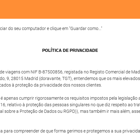
ciar do seu computador e clique em "Guardar como..."
POLÍTICA DE PRIVACIDADE
e viagens com NIF B-87500856, registada no Registo Comercial de Madrid
do, 9, 28015 Madrid (doravante, TGT), entendemos que os mais elevados
cados à proteção da privacidade dos nossos clientes.
o é apenas cumprir rigorosamente os requisitos impostos pela legislaç
16, relativo à proteção das pessoas singulares no que diz respeito ao tr
ral sobre a Proteção de Dados ou RGPD)), mas também ir mais além, as
a para compreender de que forma gerimos e protegemos a sua privacida