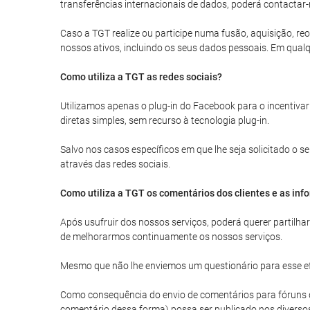
transferências internacionais de dados, poderá contactar-
Caso a TGT realize ou participe numa fusão, aquisição, reo
nossos ativos, incluindo os seus dados pessoais. Em qualq
Como utiliza a TGT as redes sociais?
Utilizamos apenas o plug-in do Facebook para o incentivar
diretas simples, sem recurso à tecnologia plug-in.
Salvo nos casos específicos em que lhe seja solicitado o
através das redes sociais.
Como utiliza a TGT os comentários dos clientes e as inf
Após usufruir dos nossos serviços, poderá querer partilh
de melhorarmos continuamente os nossos serviços.
Mesmo que não lhe enviemos um questionário para esse efe
Como consequência do envio de comentários para fóruns de 
comentário dessa forma) possa ser publicado nos diverso